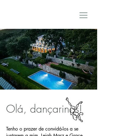
Olá, dançarinos!
Tenho o prazer de convidá-los a se
juntarem a mim, Leigh Marz e Grace