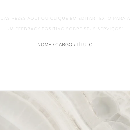
DUAS VEZES AQUI OU CLIQUE EM EDITAR TEXTO PARA 
UM FEEDBACK POSITIVO SOBRE SEUS SERVIÇOS”
NOME / CARGO / TÍTULO